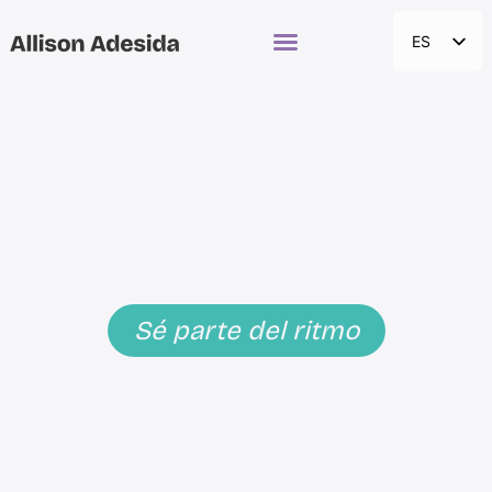
ES
EN
La batucada es
una
herramienta
política y social
Sé parte del ritmo